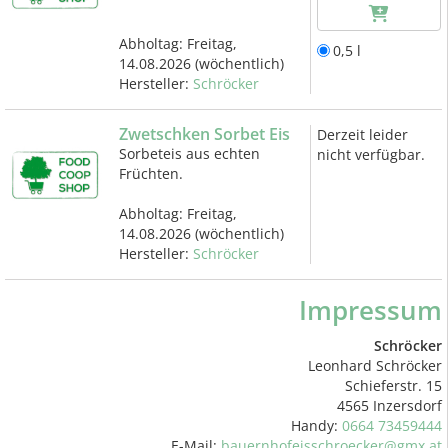
Abholtag:
Freitag,
0,5 l
14.08.2026
(wöchentlich)
Hersteller:
Schröcker
Zwetschken Sorbet Eis
Derzeit leider
Sorbeteis aus echten
nicht verfügbar.
Früchten.
Abholtag:
Freitag,
14.08.2026
(wöchentlich)
Hersteller:
Schröcker
Impressum
Schröcker
Leonhard Schröcker
Schieferstr. 15
4565 Inzersdorf
Handy:
0664 73459444
E-Mail:
bauernhofeisschroecker@gmx.at